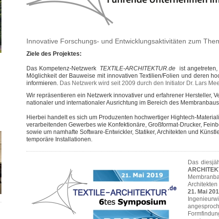
Innovative Forschungs- und Entwicklungsaktivitäten zum The
Ziele des Projektes:
Das Kompetenz-Netzwerk
TEXTILE-ARCHITEKTUR.de
ist angetreten,
Möglichkeit der Bauweise mit innovativen Textilien/Folien und deren h
informieren.
Das Netzwerk wird seit 2009 durch den Initiator Dr. Lars Mee
Wir repräsentieren ein Netzwerk innovativer und erfahrener Hersteller, Ve
nationaler und internationaler Ausrichtung im Bereich des Membranbaus
Hierbei handelt es sich um Produzenten hochwertiger Hightech-Material
verarbeitenden Gewerbes wie Konfektionäre, Großformat-Drucker, Feinbes
sowie um namhafte Software-Entwickler, Statiker, Architekten und Küns
temporäre Installationen.
Das diesjä
ARCHITEK
Membranba
Architekten
21. Mai 201
Ingenieurw
angespro
Formfindun