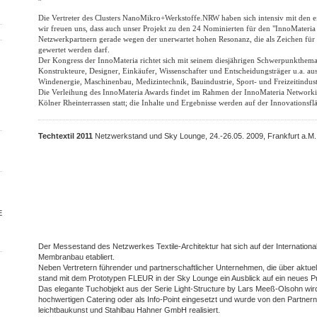
Die Vertreter des Clusters NanoMikro+Werkstoffe.NRW haben sich intensiv mit den e
wir freuen uns, dass auch unser Projekt zu den 24 Nominierten für den "InnoMateria A
Netzwerkpartnern gerade wegen der unerwartet hohen Resonanz, die als Zeichen für d
gewertet werden darf.
Der Kongress der InnoMateria richtet sich mit seinem diesjährigen Schwerpunkthem
Konstrukteure, Designer, Einkäufer, Wissenschafter und Entscheidungsträger u.a. a
Windenergie, Maschinenbau, Medizintechnik, Bauindustrie, Sport- und Freizeitindust
Die Verleihung des InnoMateria Awards findet im Rahmen der InnoMateria Network
Kölner Rheinterrassen statt; die Inhalte und Ergebnisse werden auf der Innovationsfl
Techtextil 2011
Netzwerkstand und Sky Lounge, 24.-26.05. 2009, Frankfurt a.M.
E
Der Messestand des Netzwerkes Textile-Architektur hat sich auf der Internationa
Membranbau etabliert.
Neben Vertretern führender und partnerschaftlicher Unternehmen, die über aktuel
stand mit dem Prototypen FLEUR in der Sky Lounge ein Ausblick auf ein neues Pr
s
Das elegante Tuchobjekt aus der Serie Light-Structure by Lars Meeß-Olsohn wir
hochwertigen Catering oder als Info-Point eingesetzt und wurde von den Partne
leichtbaukunst und Stahlbau Hahner GmbH realisiert.