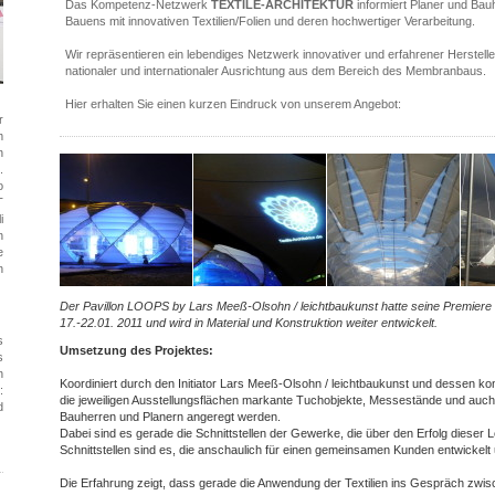
Das Kompetenz-Netzwerk
TEXTILE-ARCHITEKTUR
informiert Planer und Bau
Bauens mit innovativen Textilien/Folien und deren hochwertiger Verarbeitung.
Wir repräsentieren ein lebendiges Netzwerk innovativer und erfahrener Hersteller
nationaler und internationaler Ausrichtung aus dem Bereich des Membranbaus.
Hier erhalten Sie einen kurzen Eindruck von unserem Angebot:
r
m
n
.
o
T
i
n
e
n
Der Pavillon LOOPS by Lars Meeß-Olsohn / leichtbaukunst hatte seine Premier
17.-22.01. 2011 und wird in Material und Konstruktion weiter entwickelt.
s
Umsetzung des Projektes:
s
n
Koordiniert durch den Initiator Lars Meeß-Olsohn / leichtbaukunst und dessen ko
:
die jeweiligen Ausstellungsflächen markante Tuchobjekte, Messestände und auch 
d
Bauherren und Planern angeregt werden.
Dabei sind es gerade die Schnittstellen der Gewerke, die über den Erfolg dieser
Schnittstellen sind es, die anschaulich für einen gemeinsamen Kunden entwickelt 
Die Erfahrung zeigt, dass gerade die Anwendung der Textilien ins Gespräch zw