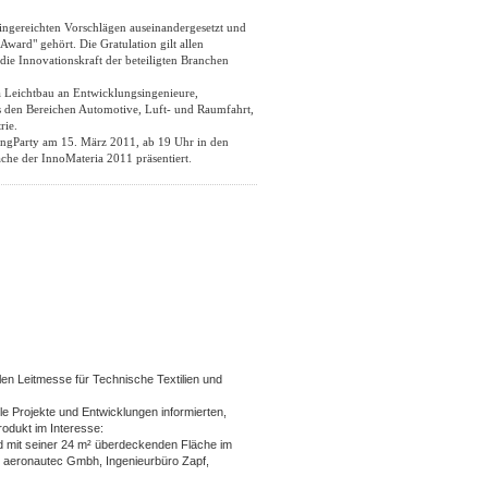
ingereichten Vorschlägen auseinandergesetzt und
ward" gehört. Die Gratulation gilt allen
ie Innovationskraft der beteiligten Branchen
a Leichtbau an Entwicklungsingenieure,
us den Bereichen Automotive, Luft- und Raumfahrt,
rie.
ingParty am 15. März 2011, ab 19 Uhr in den
.
äche der InnoMateria 2011 präsentiert
len Leitmesse für Technische Textilien und
le Projekte und Entwicklungen informierten,
odukt im Interesse:
d mit seiner 24 m² überdeckenden Fläche im
rn aeronautec Gmbh, Ingenieurbüro Zapf,