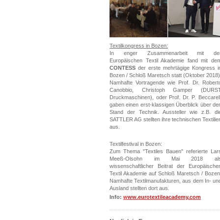
Textilkongress in Bozen:
In enger Zusammenarbeit mit de
Europäischen Textil Akademie fand mit de
CONTESS
der erste mehrtägige Kongress i
Bozen / Schloß Maretsch statt (Oktober 2018)
Namhafte Vortragende wie Prof. Dr. Robert
Canobbio, Christoph Gamper (DURS
Druckmaschinen), oder Prof. Dr. P. Beccarell
gaben einen erst-klassigen Überblick über de
Stand der Technik. Aussteller wie z.B. di
SATTLER AG stellten ihre technischen Textilie
aus.
Textilfestival in Bozen:
Zum Thema "Textiles Bauen" referierte Lar
Meeß-Olsohn im Mai 2018 al
wissenschaftlicher Beitrat der Europäische
Textil Akademie auf Schloß Maretsch / Bozen
Namhafte Textilmanufakturen, aus dem In- un
Ausland stellten dort aus.
Info:
w
ww.eurotextileacademy.com