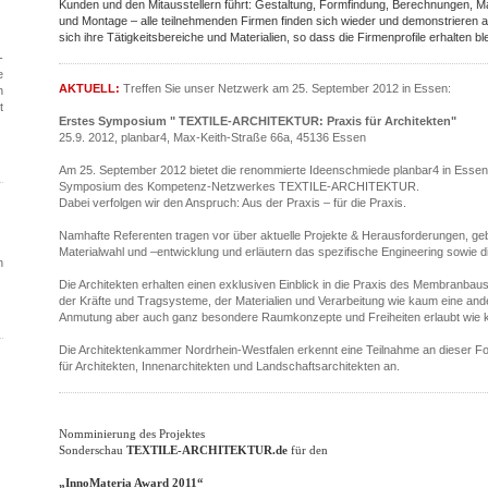
Kunden und den Mitausstellern führt: Gestaltung, Formfindung, Berechnungen, Ma
und Montage – alle teilnehmenden Firmen finden sich wieder und demonstrieren 
sich ihre Tätigkeitsbereiche und Materialien, so dass die Firmenprofile erhalten bl
-
e
AKTUELL:
Treffen Sie unser Netzwerk am 25. September 2012 in Essen:
n
t
Erstes Symposium " TEXTILE-ARCHITEKTUR: Praxis für Architekten"
25.9. 2012, planbar4, Max-Keith-Straße 66a, 45136 Essen
Am 25. September 2012 bietet die renommierte Ideenschmiede planbar4 in Essen 
Symposium des Kompetenz-Netzwerkes TEXTILE-ARCHITEKTUR.
Dabei verfolgen wir den Anspruch: Aus der Praxis – für die Praxis.
Namhafte Referenten tragen vor über aktuelle Projekte & Herausforderungen, 
Materialwahl und –entwicklung und erläutern das spezifische Engineering sowie 
n
Die Architekten erhalten einen exklusiven Einblick in die Praxis des Membranbau
der Kräfte und Tragsysteme, der Materialien und Verarbeitung wie kaum eine an
Anmutung aber auch ganz besondere Raumkonzepte und Freiheiten erlaubt wie 
Die Architektenkammer Nordrhein-Westfalen erkennt eine Teilnahme an dieser For
für Architekten, Innenarchitekten und Landschaftsarchitekten an.
Nomminierung des Projektes
Sonderschau
TEXTILE-ARCHITEKTUR.de
für den
„InnoMateria Award 2011“