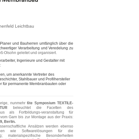
menfeld Leichtbau
 Planer und Bauherren umfänglich über die
ochwertiger Verarbeitung und Veredelung zu
ß-Olsohn geleitet und organisiert.
rarbeiter, Ingenieure und Gestalter mit
:
ien, um anerkannte Vertreter des
chichter, Stahlbauer und Profilhersteller
tler für permanente Membranbauten oder
hrige, nunmehr
6te Symposium TEXTILE-
TUR
beleuchtet die Facetten des
us als Fortbildungs-veranstaltung für
 vom Garn bis zur Montage aus der Praxis:
9, Berlin.
issenschaftliche Ansätzen werden ebenso
chen wie Softwarelösungen für die
g; materialspezifische Besonderheiten