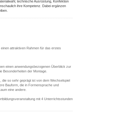
terialwahl, technische Ausrüstung, Konfektion
anschaulich ihre Kompetenz. Dabei ergänzen
eiben.
einen attraktiven Rahmen für das erstes
geben einen anwendungsbezogenen Überblick zur
die Besonderheiten der Montage.
s, die so sehr geprägt ist von dem Wechselspiel
dere Bauform, die in Formensprache und
kaum eine andere.
tbildungsveranstaltung mit 4 Unterrichtsstunden