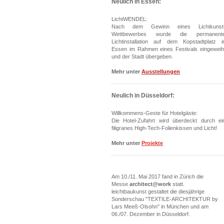
Neulich in Essen:
LichtWENDEL:
Nach dem Gewinn eines Lichtkunst
Wettbewerbes wurde die permanent
Lichtinstallation auf dem Kopstadtplatz i
Essen im Rahmen eines Festivals eingeweih
und der Stadt übergeben.
Mehr unter
Ausstellungen
Neulich in Düsseldorf:
Willkommens-Geste für Hotelgäste:
Die Hotel-Zufahrt wird überdeckt durch ei
filigranes High-Tech-Folienkissen und Licht!
Mehr unter
Projekte
Am 10./11. Mai 2017 fand in Zürich die
Messe
architect@work
statt.
leichtbaukunst gestaltet die diesjährige
Sonderschau
"TEXTILE-ARCHITEKTUR by
Lars Meeß-Olsohn" in München und am
06./07. Dezember in Düsseldorf.