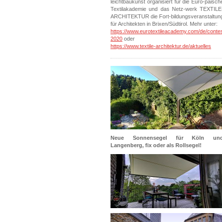
leichtbaukunst organisiert für die Euro-päisch
Textilakademie und das Netz-werk TEXTILE
ARCHITEKTUR die Fort-bildungsveranstaltun
für Architekten in Brixen/Südtirol. Mehr unter:
https://www.eurotextileacademy.com/de/conte
2020
oder
https://www.textile-architektur.de/aktuelles
Neue Sonnensegel für Köln un
Langenberg, fix oder als Rollsegel!